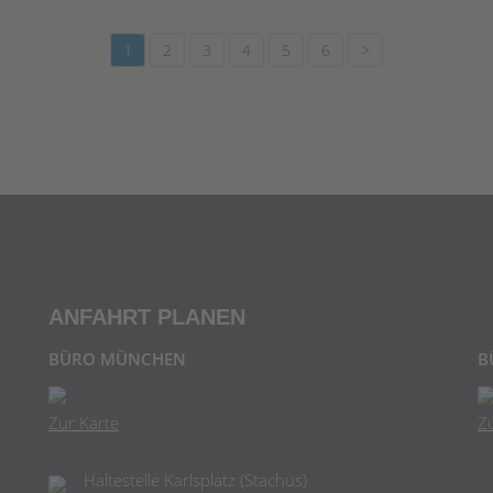
1
2
3
4
5
6
>
ANFAHRT PLANEN
BÜRO MÜNCHEN
B
Zur Karte
Z
Haltestelle Karlsplatz (Stachus)