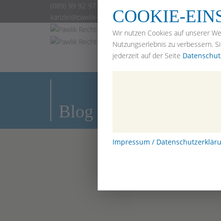
(089) 99 92 97 2-0
COOKIE-EI
kanzlei@pawlik-rechtsanwaelte.de
Home
Wir nutzen Cookies auf unserer We
Arbeitsr
Nutzungserlebnis zu verbessern. S
Erbrech
jederzeit auf der Seite
Datenschut
Mietrec
Anwälte
Blog
Bewertu
Blog
Impressum / Datenschutzerklär