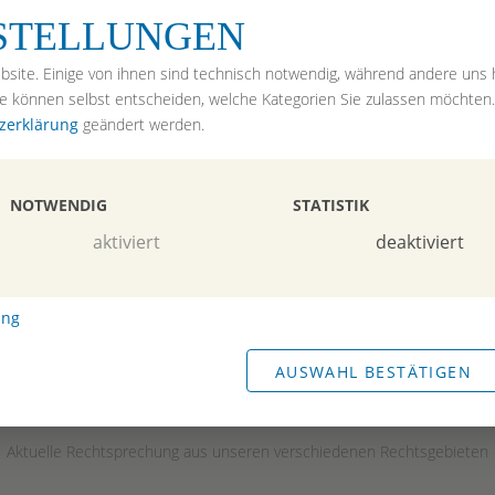
Kontakt
NSTELLUNGEN
Impressum
bsite. Einige von ihnen sind technisch notwendig, während andere uns h
echt
ie können selbst entscheiden, welche Kategorien Sie zulassen möchten
t
zerklärung
geändert werden.
ht
NOTWENDIG
STATISTIK
ngen
aktiviert
deaktiviert
ung
AUSWAHL BESTÄTIGEN
AKTUELLES
Aktuelle Rechtsprechung aus unseren verschiedenen Rechtsgebieten