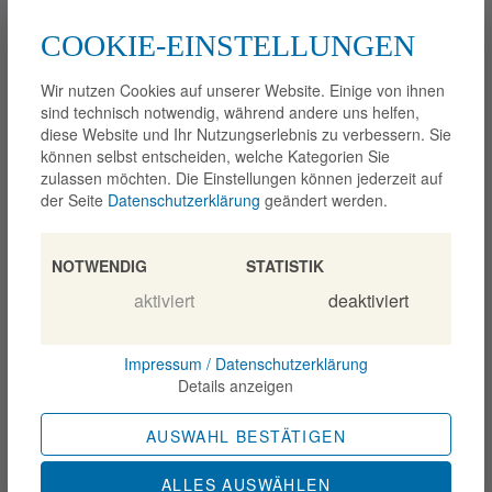
(089) 99 92 97 2-0
kanzlei@pawlik-rechtsanwaelte.de
COOKIE-EINSTELLUNGEN
Home
Arbeitsrecht
Wir nutzen Cookies auf unserer Website. Einige von ihnen
Erbrecht
sind technisch notwendig, während andere uns helfen,
Mietrecht
diese Website und Ihr Nutzungserlebnis zu verbessern. Sie
Anwälte
können selbst entscheiden, welche Kategorien Sie
Blog
zulassen möchten. Die Einstellungen können jederzeit auf
Bewertungen
der Seite
Datenschutzerklärung
geändert werden.
Kontakt
Impressum
NOTWENDIG
STATISTIK
Blog
aktiviert
deaktiviert
Impressum / Datenschutzerklärung
Details anzeigen
AUSWAHL BESTÄTIGEN
ALLES AUSWÄHLEN