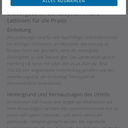
ALLES AUSWÄHLEN
Neues Urteil zur Haftung bei verspäteter
Zielvorgabe im Bonussystem: Klare
Leitlinien für die Praxis
Einleitung
Bonuszahlungen sind für viele Beschäftigte und Unternehmen
ein wichtiges Instrument, um Motivation und Leistung zu
fördern. Doch was geschieht, wenn der Arbeitgeber
Zielvorgaben zu spät bekannt gibt? Das Landesarbeitsgericht
Nürnberg hat hierzu mit Urteil vom 26.04.2024 (Az.: 8 Sa
292/23) eine wegweisende Entscheidung getroffen und die
Anforderungen an die rechtzeitige Zielvorgabe im
Arbeitsverhältnis konkretisiert.
Hintergrund und Kernaussagen des Urteils
Im konkreten Fall musste eine langjährige Mitarbeiterin auf
ihren Bonus klagen, nachdem ihre Unternehmensziele erst zu
einem sehr späten Zeitpunkt – und damit nahezu am
Jahresende – bekannt gemacht wurden. Die eigentliche