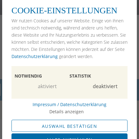
(089) 99 92 97 2-0
kanzlei@pawlik-rechtsanwaelte.de
COOKIE-EINSTELLUNGEN
Home
Wir nutzen Cookies auf unserer Website. Einige von ihnen
Arbeitsrecht
sind technisch notwendig, während andere uns helfen,
Erbrecht
diese Website und Ihr Nutzungserlebnis zu verbessern. Sie
Mietrecht
können selbst entscheiden, welche Kategorien Sie zulassen
Anwälte
möchten. Die Einstellungen können jederzeit auf der Seite
Blog
Datenschutzerklärung
geändert werden.
Bewertungen
Kontakt
Impressum
NOTWENDIG
STATISTIK
aktiviert
deaktiviert
Blog
Impressum / Datenschutzerklärung
Details anzeigen
AUSWAHL BESTÄTIGEN
27. Oktober 2025