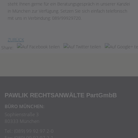
steht Ihnen gerne für ein Beratungsgespräch in unserer Kanzlei
in München zur Verfügung. Setzen Sie sich einfach telefonisch
mit uns in Verbindung: 089/99929720.
ZURÜCK
Share:
PAWLIK RECHTSANWÄLTE
PartGmbB
BÜRO MÜNCHEN:
Sophienstraße 3
80333 München
Tel.: (089) 99 92 97 2-0
Fax: (089) 99 92 97 2-1