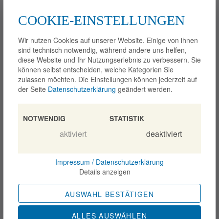
(089) 99 92 97 2-0
kanzlei@pawlik-rechtsanwaelte.de
COOKIE-EINSTELLUNGEN
Home
Arbeitsrecht
Wir nutzen Cookies auf unserer Website. Einige von ihnen
Erbrecht
sind technisch notwendig, während andere uns helfen,
Mietrecht
diese Website und Ihr Nutzungserlebnis zu verbessern. Sie
Anwälte
können selbst entscheiden, welche Kategorien Sie
Blog
zulassen möchten. Die Einstellungen können jederzeit auf
Bewertungen
der Seite
Datenschutzerklärung
geändert werden.
Kontakt
Impressum
NOTWENDIG
STATISTIK
Blog
aktiviert
deaktiviert
Impressum / Datenschutzerklärung
Details anzeigen
AUSWAHL BESTÄTIGEN
ALLES AUSWÄHLEN